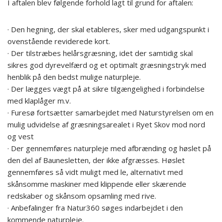
I aftalen blev følgende forhold lagt til grund for aftalen:
· Den hegning, der skal etableres, sker med udgangspunkt i
ovenstående reviderede kort.
· Der tilstræbes helårsgræsning, idet der samtidig skal
sikres god dyrevelfærd og et optimalt græsningstryk med
henblik på den bedst mulige naturpleje.
· Der lægges vægt på at sikre tilgængelighed i forbindelse
med klaplåger m.v.
· Furesø fortsætter samarbejdet med Naturstyrelsen om en
mulig udvidelse af græsningsarealet i Ryet Skov mod nord
og vest
· Der gennemføres naturpleje med afbrænding og høslet på
den del af Baunesletten, der ikke afgræsses. Høslet
gennemføres så vidt muligt med le, alternativt med
skånsomme maskiner med klippende eller skærende
redskaber og skånsom opsamling med rive.
· Anbefalinger fra Natur360 søges indarbejdet i den
kommende naturpleje.