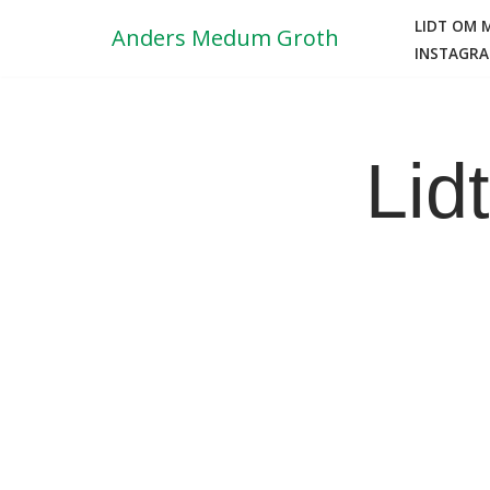
LIDT OM 
Anders Medum Groth
INSTAGR
Spring
til
indhold
Lid