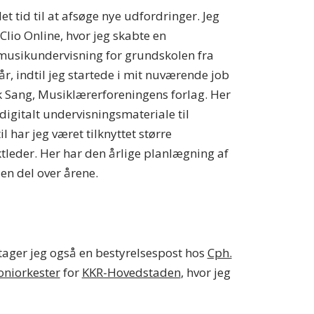
et tid til at afsøge nye udfordringer. Jeg
lio Online, hvor jeg skabte en
 musikundervisning for grundskolen fra
år, indtil jeg startede i mit nuværende job
k Sang, Musiklærerforeningens forlag. Her
igitalt undervisningsmateriale til
 har jeg været tilknyttet større
leder. Her har den årlige planlægning af
en del over årene.
etager jeg også en bestyrelsespost hos
Cph.
oniorkester
for
KKR-Hovedstaden
, hvor jeg