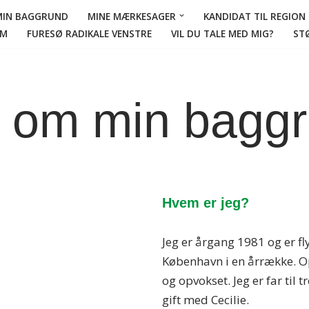
MIN BAGGRUND
MINE MÆRKESAGER
KANDIDAT TIL REGIO
AM
FURESØ RADIKALE VENSTRE
VIL DU TALE MED MIG?
STØ
t om min bagg
Hvem er jeg?
Jeg er årgang 1981 og er fly
København i en årrække. Opr
og opvokset. Jeg er far til t
gift med Cecilie.